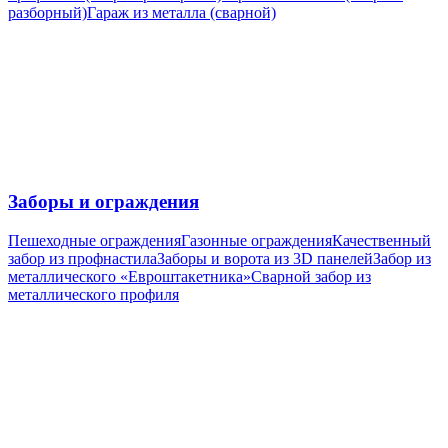
разборный)
Гараж из металла (сварной)
Заборы и ограждения
Пешеходные ограждения
Газонные ограждения
Качественный
забор из профнастила
Заборы и ворота из 3D панелей
Забор из
металлического «Евроштакетника»
Сварной забор из
металлического профиля