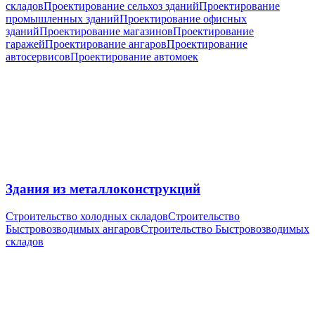
складов
Проектирование сельхоз зданий
Проектирование
промышленных зданий
Проектирование офисных
зданий
Проектирование магазинов
Проектирование
гаражей
Проектирование ангаров
Проектирование
автосервисов
Проектирование автомоек
Здания из металлоконструкций
Строительство холодных складов
Строительство
Быстровозводимых ангаров
Строительство Быстровозводимых
складов