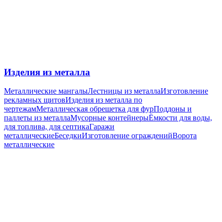
Изделия из металла
Металлические мангалы
Лестницы из металла
Изготовление
рекламных щитов
Изделия из металла по
чертежам
Металлическая обрешетка для фур
Поддоны и
паллеты из металла
Мусорные контейнеры
Ёмкости для воды,
для топлива, для септика
Гаражи
металлические
Беседки
Изготовление ограждений
Ворота
металлические