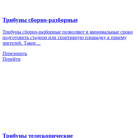
Трибуны сборно-разборные
Трибуны сборно-разборные позволяют в минимальные сроки
подготовить стадион или спортивную площадку к приему
зрителей. Такое…
Перезонить
Перейти
Трибуны телескопические