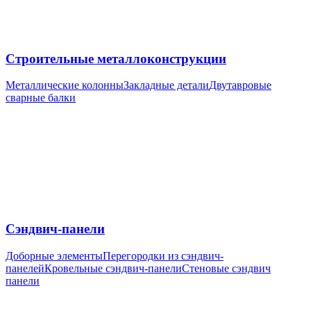
Строительные металлоконструкции
Металлические колонны
Закладные детали
Двутавровые
сварные балки
Сэндвич-панели
Доборные элементы
Перегородки из сэндвич-
панелей
Кровельные сэндвич-панели
Стеновые сэндвич
панели