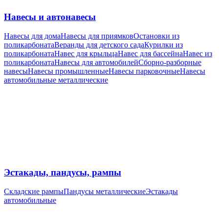
Навесы и автонавесы
Навесы для дома
Навесы для приямков
Остановки из
поликарбоната
Веранды для детского сада
Курилки из
поликарбоната
Навес для крыльца
Навес для бассейна
Навес из
поликарбоната
Навесы для автомобилей
Сборно-разборные
навесы
Навесы промышленные
Навесы парковочные
Навесы
автомобильные металлические
Эстакады, пандусы, рампы
Складские рампы
Пандусы металлические
Эстакады
автомобильные