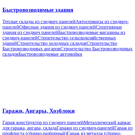
Быстровозводимые здания
Теплые склады из сэндвич панелей
Автосервисы из сэндвич-
панелей
Офисные здания из сэндвич панелей
Спортивные
здания из сэндвич панелей
Быстровозводимые магазины из
сэндвич-панелей
Cтроительство сельскохозяйственных
зданий
Строительство холодных складов
Строительство
Быстровозводимых ангаров
Строительство Быстровозводимых
складов
Быстровозводимые автомойки
Гаражи, Ангары, Хозблоки
Гараж конструктор из сэндвич панелей
Металлический каркас
для гаража, ангара, склада
Гаражи из сэндвич-панелей
Гараж из
профлиста (сборно-разборный)
Гараж из металла (сборно-