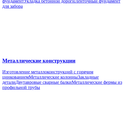
фундамент
Укладка бетонной дороги
Ленточный фундамент
для забора
Металлические конструкции
Изготовление металлоконструкций с горячим
цинкованием
Металлические колонны
Закладные
детали
Двутавровые сварные балки
Металлические фермы из
профильной трубы